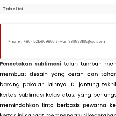
Tabel isi
Phone：+86-15215969856 E-Mail: 396838165@qq.com
Pencetakan sublimasi
telah tumbuh menja
membuat desain yang cerah dan tahan
barang pakaian lainnya. Di jantung tekni
kertas sublimasi kelas atas, yang berfun
memindahkan tinta berbasis pewarna ke 
kertas ini sangat mempengaruhi kecerahan