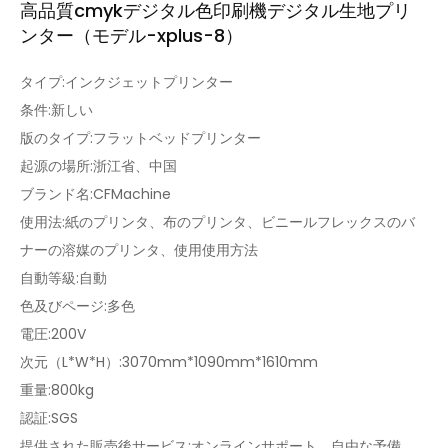
高品質cmykデジタル色印刷機デジタル生地プリ
ンター（モデル-xplus-8）
タイプ:インクジェットプリンター
条件:新しい
版のタイプ:フラットベッドプリンター
起源の場所:浙江省、中国
ブランド名:CFMachine
使用法:紙のプリンタ、布のプリンタ、ビニールフレックスのバ
ナーの溶媒のプリンタ、使用使用方法
自動等級:自動
色及びページ:多色
電圧:200V
次元（L*W*H）:3070mm*1090mm*1610mm
重量:800kg
認証:SGS
提供された販売後サービス:オンラインサポート、自由な予備