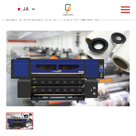
1318
JA
ホーム
製品
プリンター
-
-
-
高品質cmykデジタル色印
刷機デジタル生地プリンター（モデル-xplus-8）