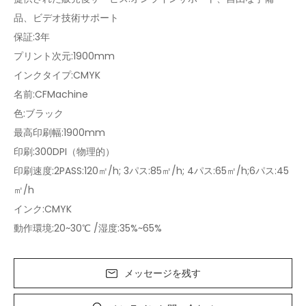
品、ビデオ技術サポート
保証:3年
プリント次元:1900mm
インクタイプ:CMYK
名前:CFMachine
色:ブラック
最高印刷幅:1900mm
印刷:300DPI（物理的）
印刷速度:2PASS:120㎡/h; 3パス:85㎡/h; 4パス:65㎡/h;6パス:45
㎡/h
インク:CMYK
動作環境:20~30℃ /湿度:35%~65%
メッセージを残す