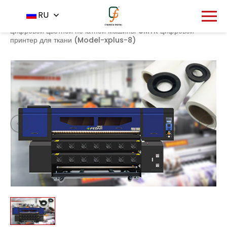
1318
RU
Главная
Продукт
Принтер
-
-
-
высококачественный
цифровой цветной печатной машины CMYK цифровой
принтер для ткани (Model-xplus-8)