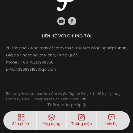
LIÊN HỆ VỚI CHÚNG TÔI
2F, Tòa nhà 2, Nhà máy dệt may thứ 9 Khu vực công nghiệp Lunan,
Keqiao, Shaoxing, Zhejiang, Trung Quốc
Phone：
+86-15215969856
E-Mail:
396838165@qq.com
Bản quyền được bảo lưu Changfa Digital Co., Ltd.. Hỗ trợ kỹ thuật:
Công ty TNHH Công nghệ Bắc Kinh Xinhulian
Thông báo pháp lý
Sản phẩm
ứng dụng
Thông điệp
Liên hệ