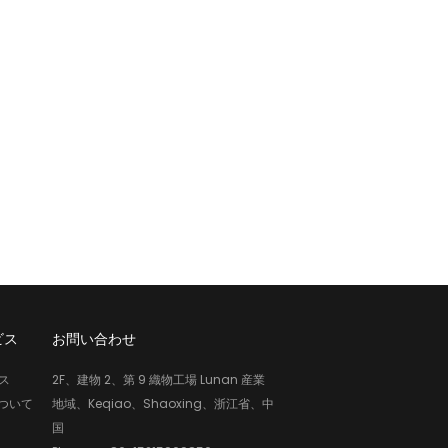
ビス
お問い合わせ
ス
2F、建物 2、第 9 織物工場 Lunan 産業
について
地域、Keqiao、Shaoxing、浙江省、中
国