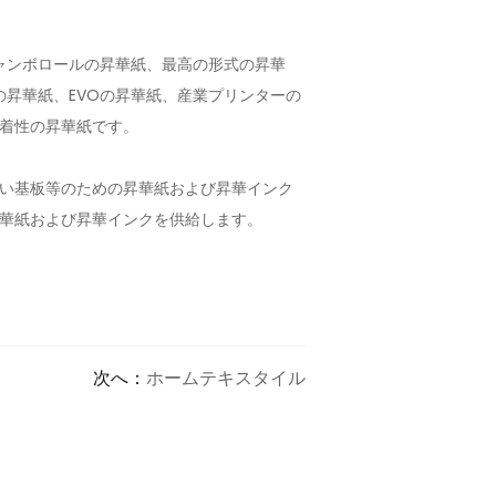
ャンボロールの昇華紙、最高の形式の昇華
昇華紙、EVOの昇華紙、産業プリンターの
着性の昇華紙です。
い基板等のための昇華紙および昇華インク
華紙および昇華インクを供給します。
次へ：
ホームテキスタイル