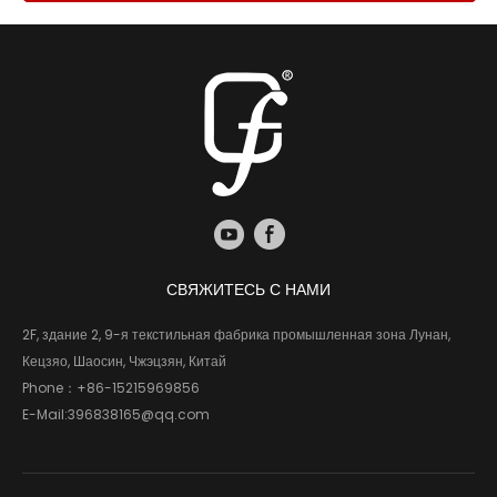
СВЯЖИТЕСЬ С НАМИ
2F, здание 2, 9-я текстильная фабрика промышленная зона Лунан,
Кецзяо, Шаосин, Чжэцзян, Китай
Phone：
+86-15215969856
E-Mail:
396838165@qq.com