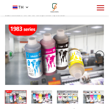
1858
TH
หน้าหลัก
ผลิตภัณฑ์
หมึกระเหิด
-
-
-
สี CMYK 1983 ซีรีย์
หมึกระเหิดราคาต่ำสำหรับกระดาษระเหิด