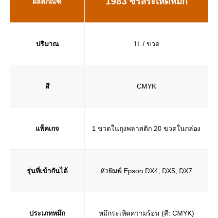
1983 ซีรีส์ระเหิดหมึก
ผลิตภัณฑ์
ปริมาณ
1L / ขวด
สี
CMYK
แพ็คเกจ
1 ขวดในถุงพลาสติก 20 ขวดในกล่อง
รุ่นที่เข้ากันได้
หัวพิมพ์ Epson DX4, DX5, DX7
ประเภทหมึก
หมึกระเหิดความร้อน (สี: CMYK)