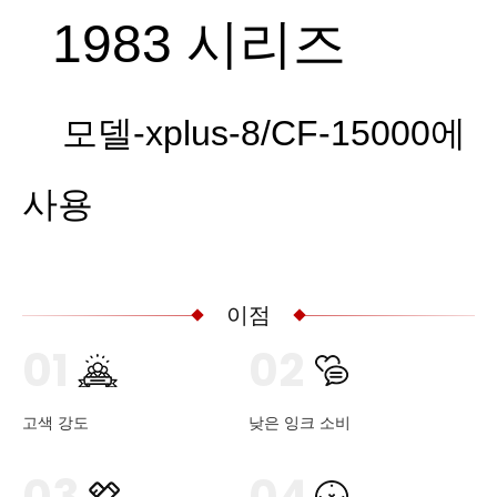
1983 시리즈
모델-xplus-8/CF-15000에
사용
이점
01
02
고색 강도
낮은 잉크 소비