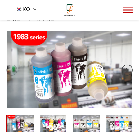
1858
KO
홈
제품
승화 잉크
-
-
-
색깔 CMYK 1983 Serie 승화 종이
를 위한 저가격 승화 잉크