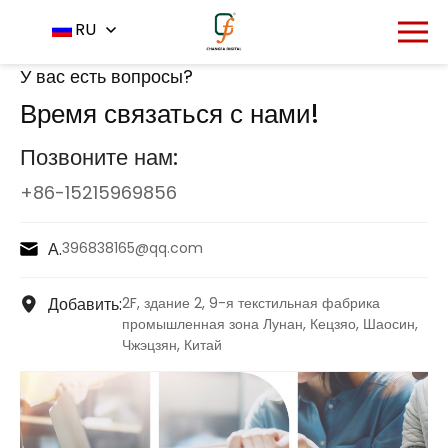
Главная
Свяжитесь с нами
RU
-
У вас есть вопросы?
Время связаться с нами!
Позвоните нам:
+86-15215969856
А.
396838165@qq.com
Добавить:
2F, здание 2, 9-я текстильная фабрика
промышленная зона Лунан, Кецзяо, Шаосин,
Чжэцзян, Китай