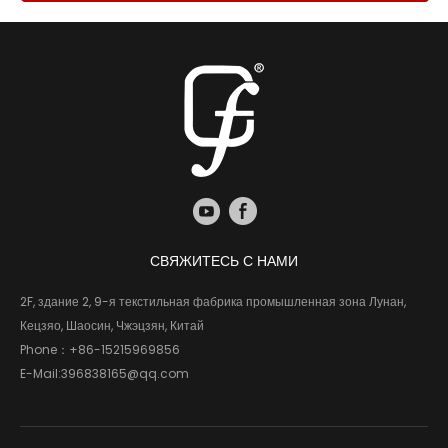
СВЯЖИТЕСЬ С НАМИ
2F, здание 2, 9-я текстильная фабрика промышленная зона Лунан,
Кецзяо, Шаосин, Чжэцзян, Китай
Phone：
+86-15215969856
E-Mail:
396838165@qq.com