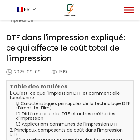
Accueil
Centre de nouvelles
FR
-
-
DTF dans
l'impression expliqué: ce qui affecte le coût total de
l'impression
DTF dans l'impression expliqué:
ce qui affecte le coût total de
l'impression
2025-09-09
1519
Table des matières
1. Qu'est-ce que l'impression DTF et comment elle
fonctionne
1.1 Caractéristiques principales de la technologie DTF
(Direct-to-Film)
1.2 Différences entre DTF et autres méthodes
d'impression
1.3 Applications communes de l'impression DTF
2. Principaux composants de coût dans l'impression
DTF