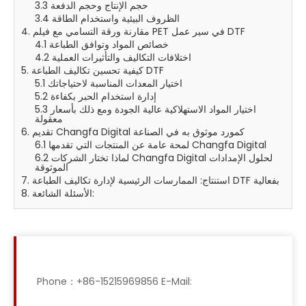
3.3 حجم الإنتاج وحجم الدفعة
3.4 الظروف البيئية واستخدام الطاقة
4. مقارنة ورقة التسامي مع فيلم PET في سير عمل DTF
4.1 خصائص المواد وتوافق الطباعة
4.2 اختلافات التكاليف والتأثيرات العملية
5. كيفية تحسين تكاليف الطباعة DTF
5.1 اختيار المعدات المناسبة لاحتياجاتك
5.2 إدارة استخدام الحبر بكفاءة
5.3 اختيار المواد الاستهلاكية عالية الجودة ومع ذلك بأسعار
معقولة
6. تقديم Changfa Digital كمورد موثوق به في الصناعة
6.1 لمحة عامة عن المنتجات التي تقدمها Changfa Digital
6.2 لماذا تختار الشركات Changfa Digital لحلول الإمدادات
الموثوقة
7. استنتاج: الممارسات الرئيسية لإدارة تكاليف الطباعة DTF بفعالية
8. الأسئلة الشائعة:
Phone：+86-15215969856 E-Mail: