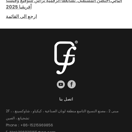
التالي:
احتضن المستقبل: تشانغفا الرقمية ترأس للتوقيع وفيسبا
أفريقيا 2025
ارجع الى القائمة
اتصل بنا
2F ، مبنى 2 ، مصنع النسيج التاسع منطقة لونان الصناعية ، كيكياو ، شاوكسينغ ،
تشجيانغ ، الصين
Phone：
+86-15215969856