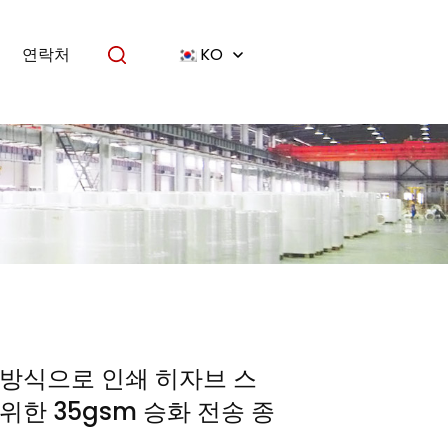
연락처
KO
방식으로 인쇄 히자브 스
위한 35gsm 승화 전송 종