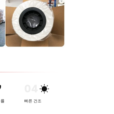
04
송률
빠른 건조