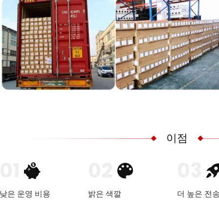
이점
01
02
03
낮은 운영 비용
밝은 색깔
더 높은 전