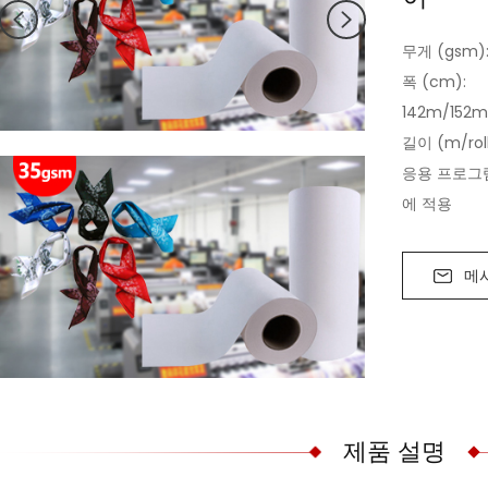
무게 (gsm):
폭 (cm):
142m/152m
길이 (m/rol
응용 프로그램
에 적용
메
제품 설명