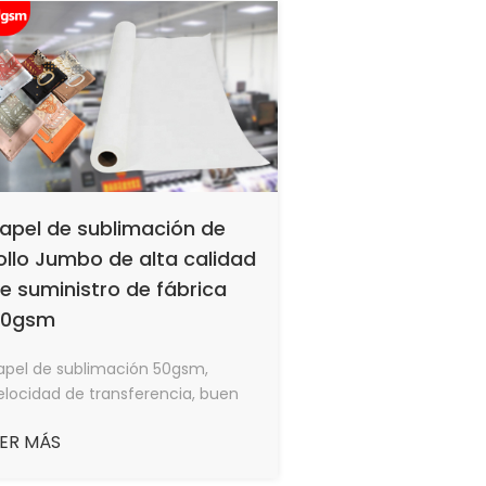
apel de sublimación de
ollo Jumbo de alta calidad
e suministro de fábrica
50gsm
apel de sublimación 50gsm,
elocidad de transferencia, buen
fecto de transferencia de calor,
ER MÁS
a cantidad máxima de tinta,
elocidad de secado rápida,