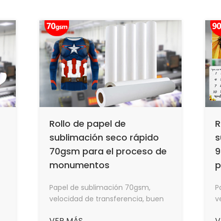
f
c
Rollo de papel de
R
sublimación seco rápido
s
70gsm para el proceso de
9
monumentos
p
Papel de sublimación 70gsm,
P
velocidad de transferencia, buen
v
efecto de transferencia de calor,
e
VER MÁS
V