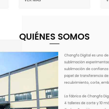
la cantidad máxima de tinta,
l
velocidad de secado rápida,
v
funcionando en buenas
f
condiciones.
c
QUIÉNES SOMOS
Changfa Digital es uno de
sublimación experimentad
sublimación de confianza
papel de transferencia de
recubrimiento, corte, emb
La fábrica de Changfa Digi
4 talleres de corte y 10 m