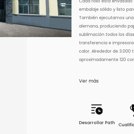
Cada rollo está envasado 
embalaje sólido y listo pa
También ejecutamos una l
alemana, produciendo pape
sublimación todos los día
transferencia e impresora
calor. Alrededor de 3.000 
aproximadamente 120 con
Ver más
Desarrollar Path
Cualif