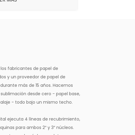
a cantidad máxima de tinta,
elocidad de secado rápida,
uncionando en buenas
ondiciones.
 los fabricantes de papel de
os y un proveedor de papel de
 durante más de 15 años. Hacemos
 sublimación desde cero - papel base,
alaje - todo bajo un mismo techo.
tal ejecuta 4 líneas de recubrimiento,
áquinas para ambos 2″ y 3″ núcleos.