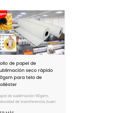
uncionando en buenas
ondiciones.
ollo de papel de
ublimación seco rápido
0gsm para tela de
oliéster
apel de sublimación 90gsm,
elocidad de transferencia, buen
fecto de transferencia de calor,
ER MÁS