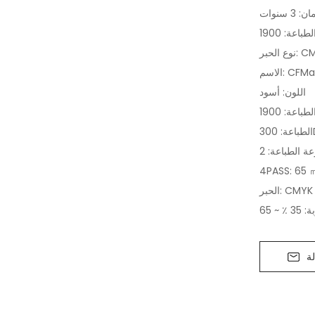
 3 سنوات
بر: CMYK
CFMachin
اللون: أسود
سرعة الطباعة: 2PASS: 120 ㎡/ ح؛ 3PASS: 85 ㎡/ ساعة؛
الحبر: CMYK
ة