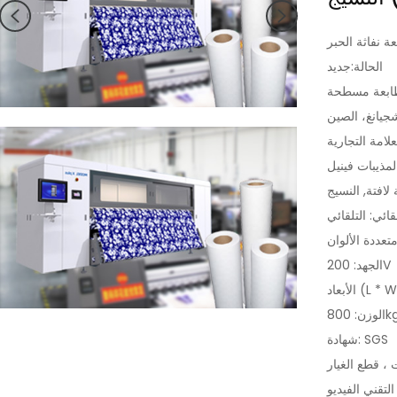
ة نفاثة الحبر
الحالة:جديد
طابعة مسطحة
جيانغ، الصين
مذيبات فينيل
لافتة, النسيج
ائي: التلقائي
تعددة الألوان
الجهد: 200V
L * W *
زن: 800kg
شهادة: SGS
 ، قطع الغيار
التقني الفيديو