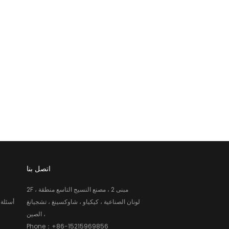
اتصل بنا
2F ، مبنى 2 ، مصنع النسيج التاسع منطقة
لونان الصناعية ، كيكياو ، شاوكسينغ ، تشجيانغ
أسئلة 
، الصين
Phone：
+86-15215969856