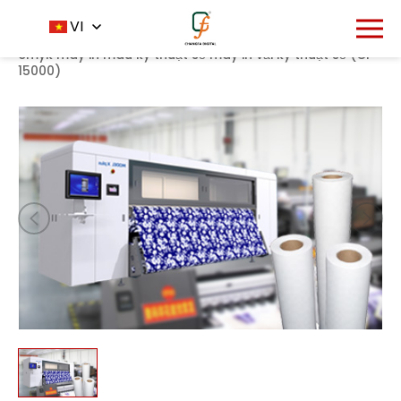
1333
VI
Trang chủ
Sản phẩm
Máy in
-
-
-
chất lượng cao
cmyk máy in màu kỹ thuật số máy in vải kỹ thuật số (CF-
15000)