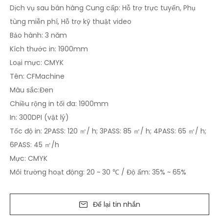
Dịch vụ sau bán hàng Cung cấp: Hỗ trợ trực tuyến, Phụ
tùng miễn phí, Hỗ trợ kỹ thuật video
Bảo hành: 3 năm
Kích thước in: 1900mm
Loại mực: CMYK
Tên: CFMachine
Màu sắc:Đen
Chiều rộng in tối đa: 1900mm
In: 300DPI (vật lý)
Tốc độ in: 2PASS: 120 ㎡/ h; 3PASS: 85 ㎡/ h; 4PASS: 65 ㎡/ h;
6PASS: 45 ㎡/h
Mực: CMYK
Môi trường hoạt động: 20 ~ 30 ℃ / Độ ẩm: 35% ~ 65%
Để lại tin nhắn