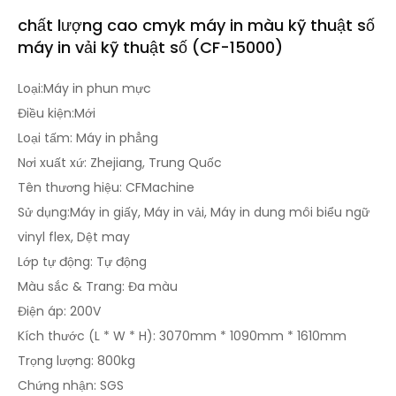
chất lượng cao cmyk máy in màu kỹ thuật số
máy in vải kỹ thuật số (CF-15000)
Loại:Máy in phun mực
Điều kiện:Mới
Loại tấm: Máy in phẳng
Nơi xuất xứ: Zhejiang, Trung Quốc
Tên thương hiệu: CFMachine
Sử dụng:Máy in giấy, Máy in vải, Máy in dung môi biểu ngữ
vinyl flex, Dệt may
Lớp tự động: Tự động
Màu sắc & Trang: Đa màu
Điện áp: 200V
Kích thước (L * W * H): 3070mm * 1090mm * 1610mm
Trọng lượng: 800kg
Chứng nhận: SGS