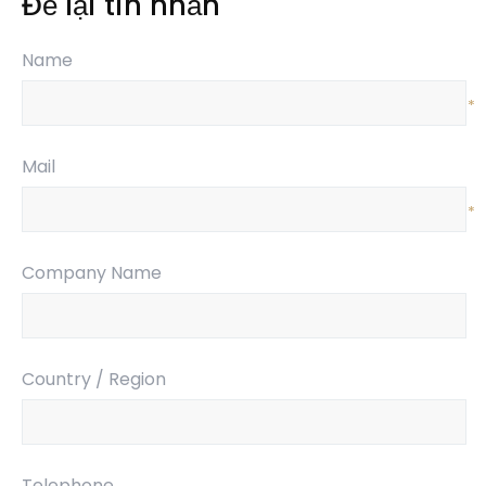
Để lại tin nhắn
Name
*
Mail
*
Company Name
Country / Region
Telephone