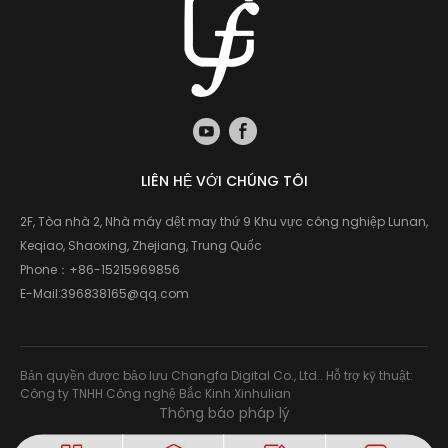
LIÊN HỆ VỚI CHÚNG TÔI
2F, Tòa nhà 2, Nhà máy dệt may thứ 9 Khu vực công nghiệp Lunan,
Keqiao, Shaoxing, Zhejiang, Trung Quốc
Phone：
+86-15215969856
E-Mail:
396838165@qq.com
Bản quyền được bảo lưu Changfa Digital Co., Ltd.. Hỗ trợ kỹ thuật:
Công ty TNHH Công nghệ Bắc Kinh Xinhulian
Thông báo pháp lý