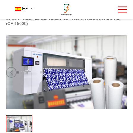
1333
ES
Inicio
Producto
Impresora
-
-
-
Máquina de impresión
de color digital de alta calidad CMYK impresora de tela digital
(CF-15000)