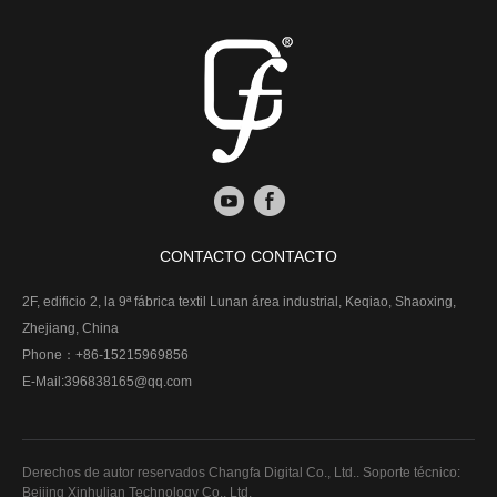
CONTACTO CONTACTO
2F, edificio 2, la 9ª fábrica textil Lunan área industrial, Keqiao, Shaoxing,
Zhejiang, China
Phone：
+86-15215969856
E-Mail:
396838165@qq.com
Derechos de autor reservados Changfa Digital Co., Ltd.. Soporte técnico:
Beijing Xinhulian Technology Co., Ltd.