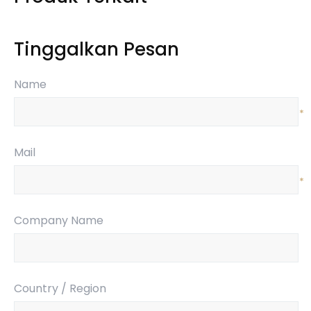
Tinggalkan Pesan
Name
*
Mail
*
Company Name
Country / Region