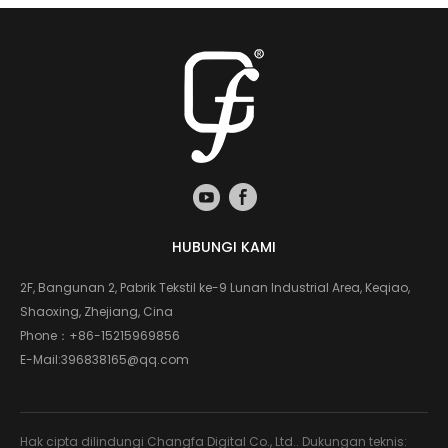
HUBUNGI KAMI
2F, Bangunan 2, Pabrik Tekstil ke-9 Lunan Industrial Area, Keqiao,
Shaoxing, Zhejiang, Cina
Phone：
+86-15215969856
E-Mail:
396838165@qq.com
Hak cipta dilindungi Changfa Digital Co., Ltd.. Dukungan teknis: