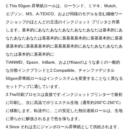
1.This 50gsm 昇華紙ロールは、ローランド、ミマキ、Mutoh、
エプソン、MS、A-TEXCO、および同様のモデルを含む織物ワー
クショップのほとんどの主流のインクジェット プリンタと作業
します。基本的にあなたあなたあなたあなたあなたは基本的にあ
なたあなたあなたは基基本的に基基基基本的に基基基本的に基基
基基本的に基基基基本的に基基基基本的にあなたあなたあなたあ
なたは基本的に基基本的に
TIANWEI、Epson、InBank、およびKiianのような多くの一般的
な分散インクブランドと2.Compatible。チャンファデジタル
50gsm昇華紙ロールはインクシステムを変更することなく異なる
セットアップに適しています。
3.The印刷プロセスは直接です:インクジェットプリンターで最初
に印刷し、次に高温でポリエステル生地（通常約200°C-250°C）
に移動します。転送中に、この安定した熱伝達紙ロールは、生地
に滑らかに解放されるまで色を保ちます。
4.Since それは主にジャンボロール昇華紙として供給されます、