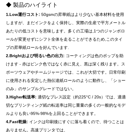
◆ 製品のハイライト
1.Low運行コスト:
50gsmの昇華紙はより少ない基本材料を使用
しますが、まだインクをよく保持し、実際の生産で平方メートル
あたりの低コストを意味します。多くの工場は,1つのジャンボロ
ールが変更せずにシフト全体を走ることができるため,このタイ
プの昇華紙ロールを好んでいます.
2.Brightおよび明るい色の出力:
コーティングは色のポップを助
けます - 赤はピンク色ではなく赤に見え、黒は深く残ります。ス
ポーツウェアやチームジャージでは、これが大切です。日常印刷
に使用される安定した熱伝達紙ロールのように動作し、「ショー
のみ」のサンプルグレードではない。
3.Higher転送率:
適切なプレス設定（約225°C / 20s）では、適適
切なプリンティング紙の転送率は同じ重量の多くの一般的なモデ
ルよりも良い95%-98%を上回ることができます。
4.Fast乾燥:
インクは印刷後にすぐに落ち着くので、待つことは
ありません。高速プリンタでは、