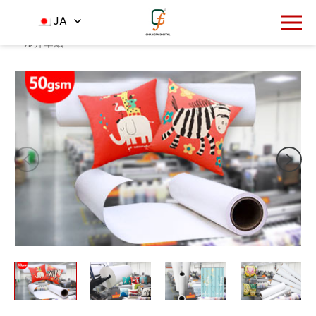
1541
JA
ホーム
製品
昇
-
-
-
50gsm工場供給高品質のジャンボロ
ール昇華紙