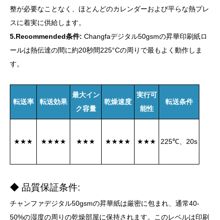
整が必要なことなく、ほとんどのカレンダーおよび平らな熱プレ
スに着実に供給します。
5.Recommended条件:
Changfaデジタル50gsmの昇華印刷紙ロ
ールは熱伝達の間に約20秒間225°Cの周りで最もよく動作しま
す。
最大イン
実行可
転送率
転送効果
乾燥速度
転送条件
ク容量
能性
★★★
★★★★
★★★
★★★★
★★★
225℃、20s
◆ 品質保証条件:
チャンファデジタル50gsmの昇華紙は厳密に包まれ、通常40-
50%の湿度の周りの乾燥部屋に保持されます。このレベルは印刷