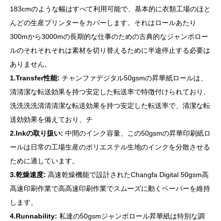
183cmのような幅はすべて利用可能で、基本的に衣類工場のほと
んどの生産プリンターをカバーします。それはロールあたり
300mから3000mの長期的な仕事のための古典的なジャンボロー
ルのそれそれそれは素材を切り替えるために半途停止する必要は
ありません。
1.Transfer性能:
チャンファデジタル50gsmの昇華紙ロールは、
清清潔な転送効果を持つ安定した転送率で特徴付けられており、
洗洗洗洗清清清潔な転送効果を持つ安定した転送率で、清潔な転
送効効果を備えており、チ
2.Inkの取り扱い:
中間のインク容量、この50gsmの昇華印刷紙ロ
ールは日常の工場生産のポリエステル生地のインクを分散させる
ために適しています。
3.乾燥速度:
高速乾燥機能で設計されたChangfa Digital 50gsm高
高速印刷作業で高高速印刷作業でスムーズに動くペーパーを維持
します。
4.Runnability:
私達の50gsmジャンボロール昇華紙は特別な調