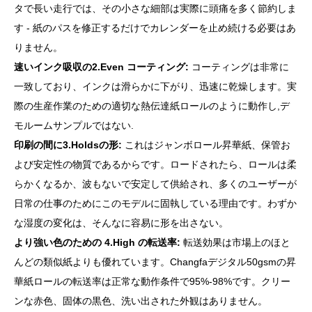
タで長い走行では、その小さな細部は実際に頭痛を多く節約しま
す - 紙のパスを修正するだけでカレンダーを止め続ける必要はあ
りません。
速いインク吸収の2.Even コーティング:
コーティングは非常に
一致しており、インクは滑らかに下がり、迅速に乾燥します。実
際の生産作業のための適切な熱伝達紙ロールのように動作し,デ
モルームサンプルではない.
印刷の間に3.Holdsの形:
これはジャンボロール昇華紙、保管お
よび安定性の物質であるからです。ロードされたら、ロールは柔
らかくなるか、波もないで安定して供給され、多くのユーザーが
日常の仕事のためにこのモデルに固執している理由です。わずか
な湿度の変化は、そんなに容易に形を出さない。
より強い色のための 4.High の転送率:
転送効果は市場上のほと
んどの類似紙よりも優れています。Changfaデジタル50gsmの昇
華紙ロールの転送率は正常な動作条件で95%-98%です。クリー
ンな赤色、固体の黒色、洗い出された外観はありません。