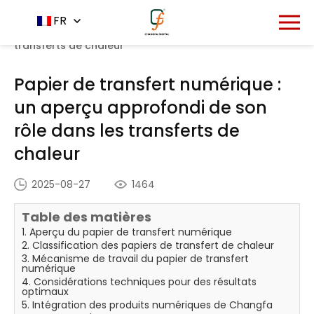
Accueil
Centre de nouvelles
FR
-
-
Papier de transfert
numérique : un aperçu approfondi de son rôle dans les
transferts de chaleur
Papier de transfert numérique :
un aperçu approfondi de son
rôle dans les transferts de
chaleur
2025-08-27
1464
Table des matières
1. Aperçu du papier de transfert numérique
2. Classification des papiers de transfert de chaleur
3. Mécanisme de travail du papier de transfert
numérique
4. Considérations techniques pour des résultats
optimaux
5. Intégration des produits numériques de Changfa