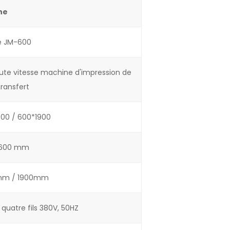
ne
e JM-600
aute vitesse machine d'impression de
transfert
00 / 600*1900
600 mm
mm / 1900mm
 quatre fils 380V, 50HZ