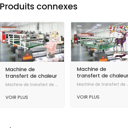
Produits connexes
Machine de
Machine de
transfert de chaleu
transfert de chaleur
de poly textile de
de rouleau de
Machine de transfert de papier de sublimation textile à
Machine de transfert de papier de sublimation textile à haute vitesse (JM-600) pour tissu de polyester.
rouleau à haute
600mm pour
vitesse de 1000mm
l'impression
VOIR PLUS
VOIR PLUS
pour l'impression
numérique pour le
numérique de tissu
transfert de chaleur
poly
de tissu poly