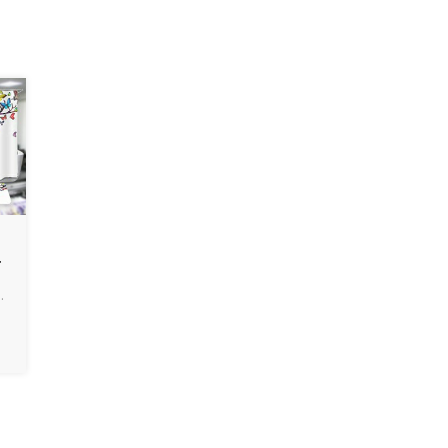
r
 haute vitesse (JM-420) pour tissu de polyester.