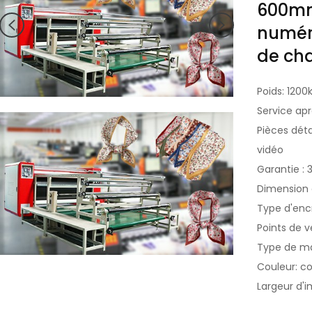
600mm
numéri
de cha
Poids: 1200
Service apr
Pièces dét
vidéo
Garantie : 
Dimension 
Type d'enc
Points de v
Type de mar
Couleur: co
Largeur d'