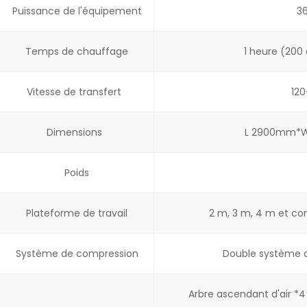
Puissance de l'équipement
36
Temps de chauffage
1 heure (200
Vitesse de transfert
120
Dimensions
L 2900mm*W
Poids
Plateforme de travail
2 m, 3 m, 4 m et co
Système de compression
Double système 
Arbre ascendant d'air *4 ;