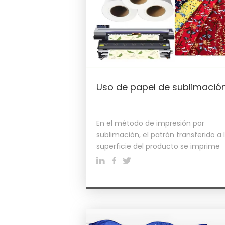
Uso de papel de sublimació
En el método de impresión por
sublimación, el patrón transferido a 
superficie del producto se imprime
principalmente en una máquina de
impresión digital, y después de este
proceso de impresión, el patrón se
prensa térmicamente y se transfier
a la tela.