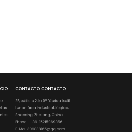
ICIO
CONTACTO CONTACTO
io
2F, edificio 2, la 9ª fábrica textil
ntas
Lunan área industrial, Keqiao,
entes
Shaoxing, Zhejiang, China
Phone：
+86-15215969856
E-Mail:
396838165@qq.com