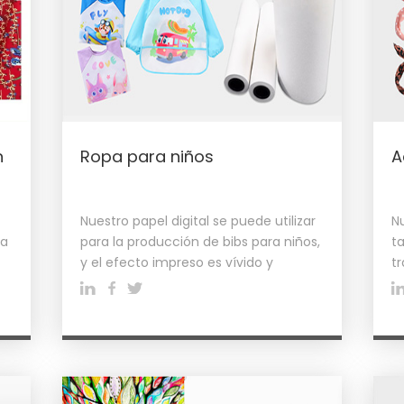
n
Ropa para niños
A
Nuestro papel digital se puede utilizar
N
la
para la producción de bibs para niños,
t
y el efecto impreso es vívido y
t
popular entre los niños. ..
95
e