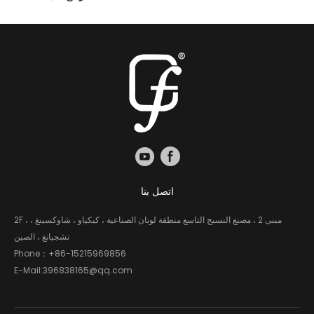
اتصل بنا
2F ، مبنى 2 ، مصنع النسيج التاسع منطقة لونان الصناعية ، كيكياو ، شاوكسينغ ،
تشجيانغ ، الصين
Phone：
+86-15215969856
E-Mail:
396838165@qq.com