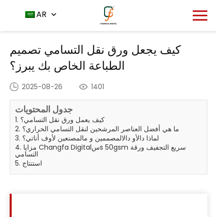
مركز الأخبار
الصفحة الرئيسية
AR
كيف يجعل ورق نقل التسامي
-
-
تصميم الطباعة الخاص بك يبرز؟
كيف يجعل ورق نقل التسامي تصميم
الطباعة الخاص بك يبرز؟
2025-08-26
1401
جدول المحتويات
1. كيف يعمل ورق نقل التسامي؟
2. ما هي أفضل العناصر المرشحين لنقل التسامي الحراري؟
3. لماذا دالأو دالالمصممين و مالمصنعين لأوف أناتي؟
4. مزايا Changfa Digitalسs 50gsm سريع التجفيف ورقة
التسامي
5. استنتاج