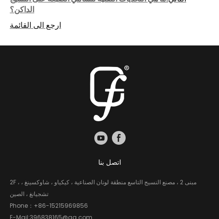
الداكن؟
ارجع الى القائمة
اتصل بنا
2F ، مبنى 2 ، مصنع النسيج التاسع منطقة لونان الصناعية ، كيكياو ، شاوكسينغ ،
تشجيانغ ، الصين
Phone：
+86-15215969856
E-Mail:
396838165@qq.com