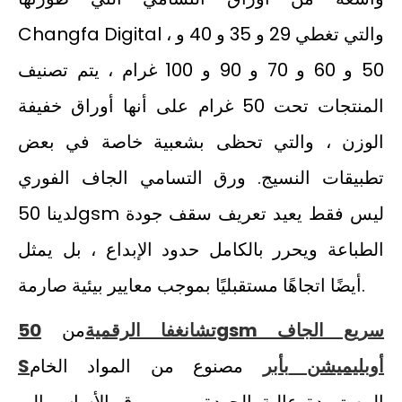
Changfa Digital ، والتي تغطي 29 و 35 و 40 و
50 و 60 و 70 و 90 و 100 غرام ، يتم تصنيف
المنتجات تحت 50 غرام على أنها أوراق خفيفة
الوزن ، والتي تحظى بشعبية خاصة في بعض
تطبيقات النسيج. ورق التسامي الجاف الفوري
لدينا 50gsm ليس فقط يعيد تعريف سقف جودة
الطباعة ويحرر بالكامل حدود الإبداع ، بل يمثل
أيضًا اتجاهًا مستقبليًا بموجب معايير بيئية صارمة.
سريع الجاف
0gsm
تشانغفا
الرقمية
من
5
أوبليميشن
ب
أبر
مصنوع من المواد الخام
S