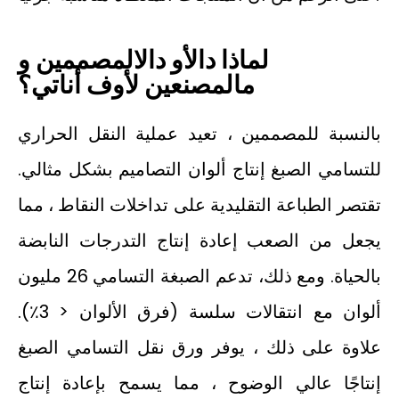
لماذا
دال
أو
دال
المصممين و
م
المصنعين
ل
أوف
أنا
تي؟
بالنسبة للمصممين ، تعيد عملية النقل الحراري
للتسامي الصبغ إنتاج ألوان التصاميم بشكل مثالي.
تقتصر الطباعة التقليدية على تداخلات النقاط ، مما
يجعل من الصعب إعادة إنتاج التدرجات النابضة
بالحياة. ومع ذلك، تدعم الصبغة التسامي 26 مليون
ألوان مع انتقالات سلسة (فرق الألوان < 3٪).
علاوة على ذلك ، يوفر ورق نقل التسامي الصبغ
إنتاجًا عالي الوضوح ، مما يسمح بإعادة إنتاج