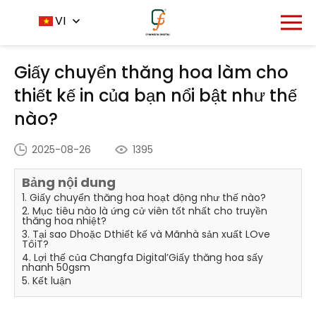
Trang chủ
Trung tâm tin tức
VI
-
-
Giấy chuyển thăng
hoa làm cho thiết kế in của bạn nổi bật như thế nào?
Giấy chuyển thăng hoa làm cho
thiết kế in của bạn nổi bật như thế
nào?
2025-08-26
1395
Bảng nội dung
1. Giấy chuyển thăng hoa hoạt động như thế nào?
2. Mục tiêu nào là ứng cử viên tốt nhất cho truyền
thăng hoa nhiệt?
3. Tại sao Dhoặc Dthiết kế và Mãnhà sản xuất LOve
TôiT?
4. Lợi thế của Changfa Digital’Giấy thăng hoa sấy
nhanh 50gsm
5. Kết luận