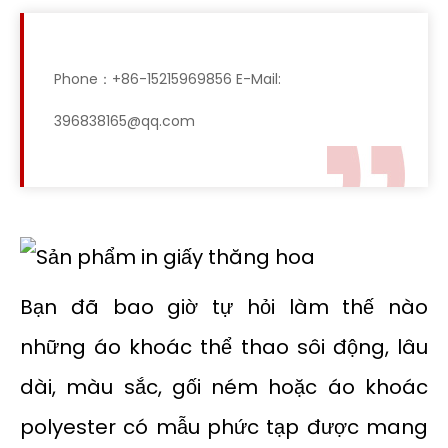
Phone：+86-15215969856 E-Mail:
396838165@qq.com
Bạn đã bao giờ tự hỏi làm thế nào
những áo khoác thể thao sôi động, lâu
dài, màu sắc, gối ném hoặc áo khoác
polyester có mẫu phức tạp được mang