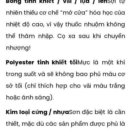
Bông tinh khiết / vải / lụa / len
Sợi tự
nhiên thiếu cơ chế “mở cửa” hóa học của
nhiệt độ cao, vì vậy thuốc nhuộm không
thể thâm nhập. Cọ xa sau khi chuyển
nhượng!
Polyester tinh khiết tối
Mực là một khí
trong suốt và sẽ không bao phủ màu cơ
sở tối (chỉ thích hợp cho vải màu trắng
hoặc ánh sáng).
Kim loại cứng / nhựa
Sơn đặc biệt là cần
thiết, mặc dù các sản phẩm được phủ là