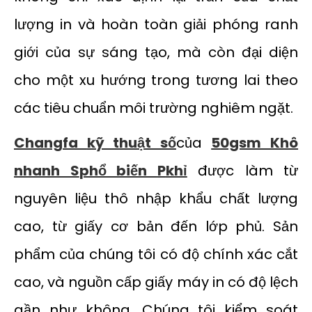
lượng in và hoàn toàn giải phóng ranh
giới của sự sáng tạo, mà còn đại diện
cho một xu hướng trong tương lai theo
các tiêu chuẩn môi trường nghiêm ngặt.
Changfa
kỹ thuật số
của
5
0gsm
Khô
nhanh S
phổ biến
P
khỉ
được làm từ
nguyên liệu thô nhập khẩu chất lượng
cao, từ giấy cơ bản đến lớp phủ. Sản
phẩm của chúng tôi có độ chính xác cắt
cao, và nguồn cấp giấy máy in có độ lệch
gần như không. Chúng tôi kiểm soát