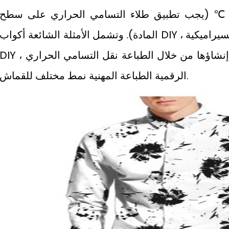
رجات الحرارة التي تتجاوز 210 ℃ (يجب تطبيق طلاء التسامي الحراري على سطح
المادة). وتشمل الأمثلة الشائعة أكواب DIY ، واللوحات السيراميكية DIY ، وإطارات الصور
DIY ، معظمها يتم إنشاؤها من خلال الطباعة نقل التسامي الحراري. ChangFa الطباع
الرقمية الطباعة المهنية نمط مختلف للقماش.