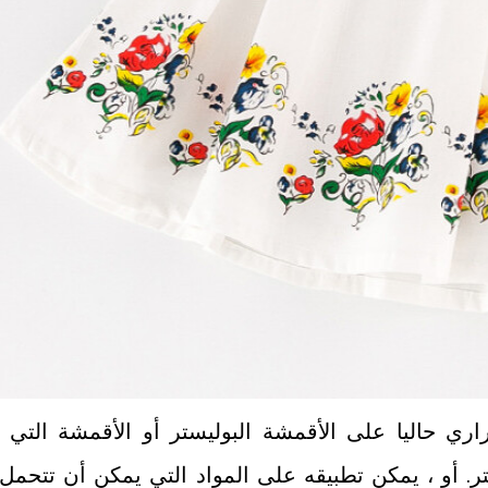
تطبق الطباعة نقل التسامي الحراري حاليا على الأقمشة البوليستر أو الأق
ثر من 80٪ البوليستر. أو ، يمكن تطبيقه على المواد التي يمكن أن تتحمل