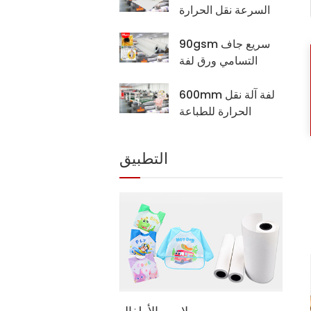
السرعة نقل الحرارة
آلة الطابعة للطباعة
الرقمية 6198-8
90gsm سريع جاف
التسامي ورق لفة
لنسيج البوليستر
600mm لفة آلة نقل
الحرارة للطباعة
الرقمية لنقل الحرارة
البولي نسيج
لبة ستتحول
التطبيق