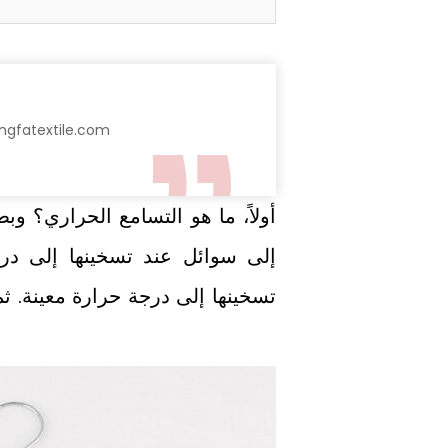
الاتصال: واتساب: 8618268932884 البريد ال
إلى سوائل عند تسخينها إلى در
تسخينها إلى درجة حرارة معينة. ث