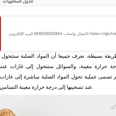
جدول المحتويات
إلكتروني: helen.cf@changfatextile.com
أولاً، ما هو التسامع الحراري؟ وبطريقة بسيطة، نعرف جميعا أن المواد الص
جة حرارة معينة، والسوائل ستتحول إلى غازات عند
م تسمى عملية تحول المواد الصلبة مباشرة إلى غازات
عند تسخينها إلى درجة حرارة معينة التسامي.