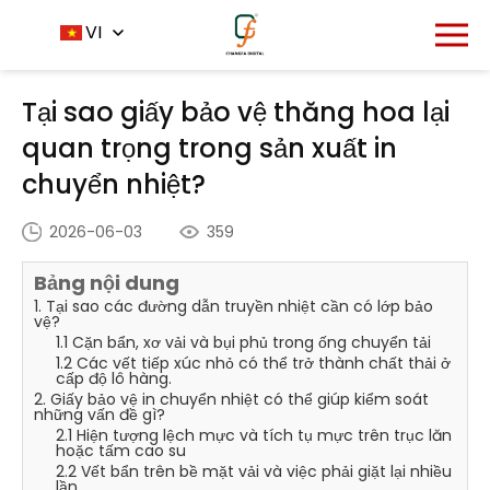
Trang chủ
Trung tâm tin tức
VI
-
-
Tại sao giấy bảo vệ
thăng hoa lại quan trọng trong sản xuất in chuyển nhiệt?
Tại sao giấy bảo vệ thăng hoa lại
quan trọng trong sản xuất in
chuyển nhiệt?
2026-06-03
359
Bảng nội dung
1. Tại sao các đường dẫn truyền nhiệt cần có lớp bảo
vệ?
1.1 Cặn bẩn, xơ vải và bụi phủ trong ống chuyển tải
1.2 Các vết tiếp xúc nhỏ có thể trở thành chất thải ở
cấp độ lô hàng.
2. Giấy bảo vệ in chuyển nhiệt có thể giúp kiểm soát
những vấn đề gì?
2.1 Hiện tượng lệch mực và tích tụ mực trên trục lăn
hoặc tấm cao su
2.2 Vết bẩn trên bề mặt vải và việc phải giặt lại nhiều
lần