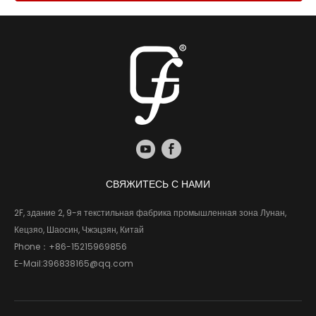
СВЯЖИТЕСЬ С НАМИ
2F, здание 2, 9-я текстильная фабрика промышленная зона Лунан,
Кецзяо, Шаосин, Чжэцзян, Китай
Phone：
+86-15215969856
E-Mail:
396838165@qq.com