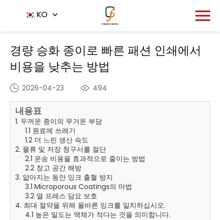
홈
뉴스 센터
KO
-
-
경량 승화 종이로 빠른 패션 인쇄에서 비용
을 낮추는 방법
경량 승화 종이로 빠른 패션 인쇄에서
비용을 낮추는 방법
2026-04-23
494
내용표
1. 두꺼운 종이의 무거운 부담
1.1 원료에 쓰레기
1.2 더 느린 생산 속도
2. 물류 및 저장 청구서를 절단
2.1 운송 비용을 효과적으로 줄이는 방법
2.2 창고 공간 해방
3. 얇아지는 동안 잉크 출혈 방지
3.1 Microporous Coatings의 마법
3.2 열 프레스 담요 보호
4. 최대 절약을 위해 올바른 잉크를 일치하십시오.
4.1 높은 밀도는 액체가 적다는 것을 의미합니다.