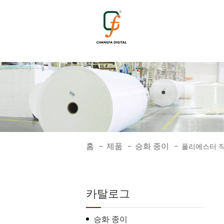
542
홈
제품
승화 종이
-
-
-
폴리에스터 직
카탈로그
승화 종이