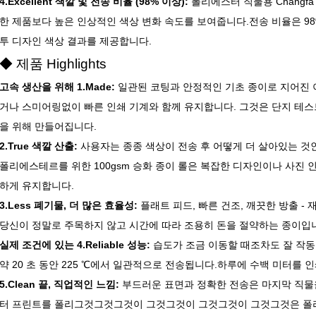
4.Excellent 색깔 및 전송 비율 (98% 이상):
폴리에스터 직물용 Changf
한 제품보다 높은 인상적인 색상 변화 속도를 보여줍니다.전송 비율은 9
투 디자인 색상 결과를 제공합니다.
◆ 제품 Highlights
고속 생산을 위해 1.Made:
일관된 코팅과 안정적인 기초 종이로 지어진 이
거나 스미어링없이 빠른 인쇄 기계와 함께 유지합니다. 그것은 단지 테스
을 위해 만들어집니다.
2.True 색깔 산출:
사용자는 종종 색상이 전송 후 어떻게 더 살아있는 것
폴리에스테르를 위한 100gsm 승화 종이 롤은 복잡한 디자인이나 사진
하게 유지합니다.
3.Less 폐기물, 더 많은 효율성:
플래트 피드, 빠른 건조, 깨끗한 방출 
당신이 정말로 주목하지 않고 시간에 따라 조용히 돈을 절약하는 종이입
실제 조건에 있는 4.Reliable 성능:
습도가 조금 이동할 때조차도 잘 작동
약 20 초 동안 225 ℃에서 일관적으로 전송됩니다.하루에 수백 미터를 
5.Clean 끝, 직업적인 느낌:
부드러운 표면과 정확한 전송은 마지막 직물
터 프린트를 폴리그것그것그것이 그것그것이 그것그것이 그것그것은 폴