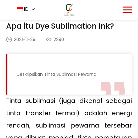
Rumah
Pusat Berita
ID
-
-
Apa itu Dye Sublimation Ink?
Apa itu Dye Sublimation Ink?
2021-11-29
2290
Deskripsikan Tinta Sublimasi Pewarna
Tinta sublimasi (juga dikenal sebagai
tinta transfer termal) adalah energi
rendah, sublimasi pewarna tersebar
yang dibuat menjadi tinta percetakan