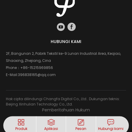
HUBUNGI KAMI
2F, Bangunan 2, Pabrik Tekstil ke-9 Lunan Industrial Area, Keqiao,
Shaoxing, Zhejiang, Cina
Phone：
+86-15215969856
E-Mail:
396838165@qq.com
Hak cipta dilindungi Changfa Digital Co., Ltd.. Dukungan teknis:
Beijing Xinhulian Technology Co., Ltd.
Pemberitahuan Hukum
Produk
Aplikasi
Pesan
Hubungi kami