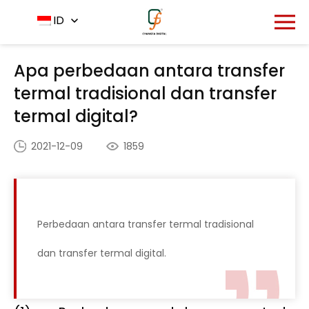
Rumah
Pusat Berita
ID
-
-
Apa perbedaan antara
transfer termal tradisional dan transfer termal digital?
Apa perbedaan antara transfer
termal tradisional dan transfer
termal digital?
2021-12-09
1859
Perbedaan antara transfer termal tradisional
dan transfer termal digital.