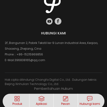
HUBUNGI KAMI
2F, Bangunan 2, Pabrik Tekstil ke-9 Lunan Industrial Area, Keqiao,
Shaoxing, Zhejiang, Cina
Phone：
+86-15215969856
E-Mail:
396838165@qq.com
Hak cipta dilindungi Changfa Digital Co., Ltd.. Dukungan teknis:
Beijing Xinhulian Technology Co., Ltd.
Pemberitahuan Hukum
Produk
Aplikasi
Pesan
Hubungi kami