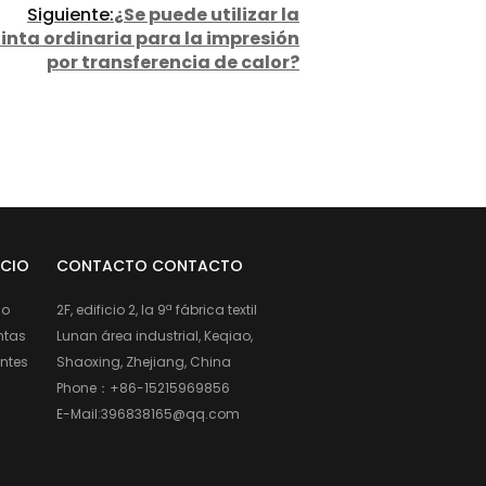
Siguiente:
¿Se puede utilizar la
tinta ordinaria para la impresión
por transferencia de calor?
ICIO
CONTACTO CONTACTO
io
2F, edificio 2, la 9ª fábrica textil
ntas
Lunan área industrial, Keqiao,
entes
Shaoxing, Zhejiang, China
Phone：
+86-15215969856
E-Mail:
396838165@qq.com