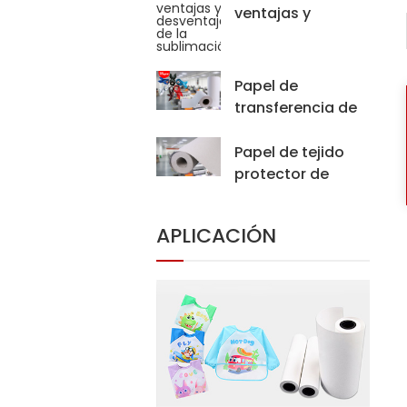
ventajas y
desventajas de la
sublimación?
Papel de
transferencia de
sublimación
35gsm para
Papel de tejido
bufanda de Hijab
protector de
de impresión
sublimación del
digital
precio
APLICACIÓN
competitivo para
la máquina de
transferencia de
calor