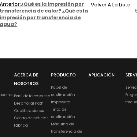
Anterior:
¿Qué es la impresión por
Volver A La Lista
transferencia de calor? ¿Qué es la
impresión por transferencia de
agua?
ACERCA DE
PRODUCTO
APLICACIÓN
SERV
NOSOTROS
Papel de
servic
osotros
sublimación
Pregu
Perfil de la empresa
Impresora
frecu
Desarrollar Path
Tinta de
Cualificaciones
sublimación
Centro de noticias
Máquina de
fábrica
transferencia de