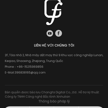
LIÊN HỆ VỚI CHÚNG TÔI
2F, Tòa nhà 2, Nhà máy dệt may thứ 9 Khu vực công nghiệp Lunan,
Keqiao, Shaoxing, Zhejiang, Trung Quốc
Phone：
+86-15215969856
E-Mail:
396838165@qq.com
Bản quyền được bảo lưu Changfa Digital Co., Ltd.. Hỗ trợ kỹ thuật:
Công ty TNHH Công nghệ Bắc Kinh Xinhulian
Thông báo pháp lý