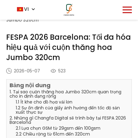
Trang chủ
Trung tâm tin tức
VI
-
-
FESPA 2026
Barcelona: Tối đa hóa hiệu quả với cuộn thăng hoa
Jumbo 320cm
FESPA 2026 Barcelona: Tối đa hóa
hiệu quả với cuộn thăng hoa
Jumbo 320cm
2026-05-07
523
Bảng nội dung
1. Tại sao cuộn thăng hoa Jumbo 320cm quan trọng
cho in định dạng rộng
1.1 Ít khe cho đồ họa vải lớn
1.2 Sự ổn định của giấy ảnh hưởng đến tốc độ sản
xuất thực sự
2. Những gì Changfa Digital sẽ trình bày tại FESPA 2026
Barcelona
2.1 Lựa chọn GSM từ 29gsm đến 100gsm
2.2 Chiều rộng từ 61cm đến 320cm