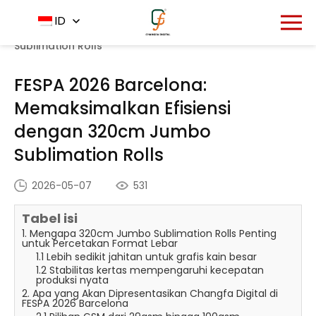
Rumah
Pusat Berita
ID
-
-
FESPA 2026 Barcelona:
Memaksimalkan Efisiensi dengan 320cm Jumbo
Sublimation Rolls
FESPA 2026 Barcelona:
Memaksimalkan Efisiensi
dengan 320cm Jumbo
Sublimation Rolls
2026-05-07
531
Tabel isi
1. Mengapa 320cm Jumbo Sublimation Rolls Penting
untuk Percetakan Format Lebar
1.1 Lebih sedikit jahitan untuk grafis kain besar
1.2 Stabilitas kertas mempengaruhi kecepatan
produksi nyata
2. Apa yang Akan Dipresentasikan Changfa Digital di
FESPA 2026 Barcelona