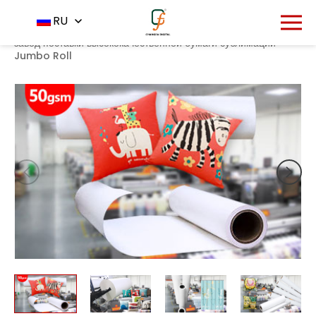
1541
RU
Главная
Продукт
Бумага сублимации
-
-
-
50gsm
завод поставки высококачественной бумаги сублимации
Jumbo Roll