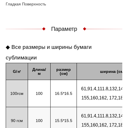
Гладкая Поверхность
Параметр
◆ Все размеры и ширины бумаги
сублимации
Длина/
размер
G/㎡
ширина (см)
м
(см)
61,91.4,111.8,132,142
100гсм
100
16.5*16.5
155,160,162, 172,180,
61,91.4,111.8,132,142
90 гсм
100
15.5*15.5
155,160,162, 172,180,