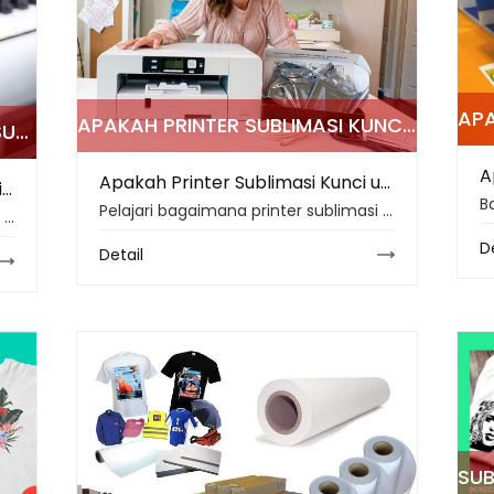
APAKAH PRINTER SUBLIMASI KUNCI UNTUK HASIL CETAK PROFESIONAL DI TAHUN 2026?
MENGAPA KETEBALAN KERTAS SUBLIMASI PENTING DALAM PENCETAKAN PROFESIONAL?
Apakah Printer Sublimasi Kunci untuk Hasil Cetak Profesional di Tahun 2026?
Mengapa Ketebalan Kertas Sublimasi Penting dalam Pencetakan Profesional?
Pelajari bagaimana printer sublimasi mendukung hasil cetak profesional di tahun 2026 melalui warna yang cerah, hasil cetak yang tahan lama, otomatisasi cerdas, dan pilihan material yang lebih luas.
Pelajari bagaimana ketebalan kertas sublimasi memengaruhi penyerapan tinta, kecepatan pengeringan, stabilitas transfer, dan kualitas cetak untuk produksi tekstil dan permukaan keras.
D
Detail