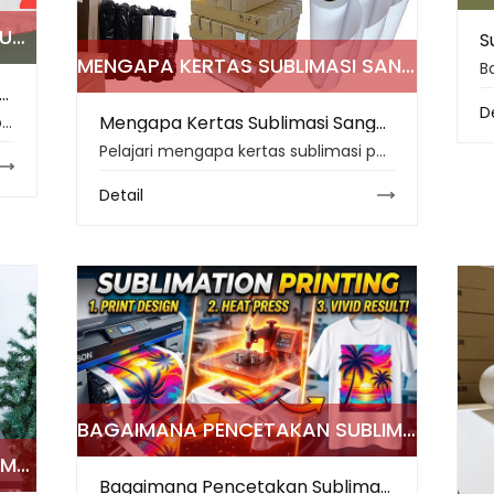
APA YANG MEMBUAT PRINTER SUBLIMASI PENTING UNTUK TREN PENCETAKAN 2026?
MENGAPA KERTAS SUBLIMASI SANGAT PENTING UNTUK PENCETAKAN KAIN BERKUALITAS TINGGI?
g Membuat Printer Sublimasi Penting untuk Tren Pencetakan 2026?
D
Mengapa Kertas Sublimasi Sangat Penting untuk Pencetakan Kain Berkualitas Tinggi?
Jelajahi mengapa printer sublimasi penting di tahun 2026, mulai dari produksi sesuai permintaan dan hasil cetak yang tahan lama hingga tinta ramah lingkungan, otomatisasi, dan alur kerja yang dapat diskalakan.
Pelajari mengapa kertas sublimasi penting untuk pencetakan kain berkualitas tinggi di tahun 2026, mulai dari transfer tinta dan berat kertas hingga kontrol panas dan bahan ramah lingkungan.
Detail
BAGAIMANA PENCETAKAN SUBLIMASI AKAN MEMBENTUK TREN PERS PANAS DI 2026
MENGUASAI PENCETAKAN SUBLIMASI: PANDUAN SEDERHANA
Bagaimana Pencetakan Sublimasi Akan Membentuk Tren Pers Panas di 2026