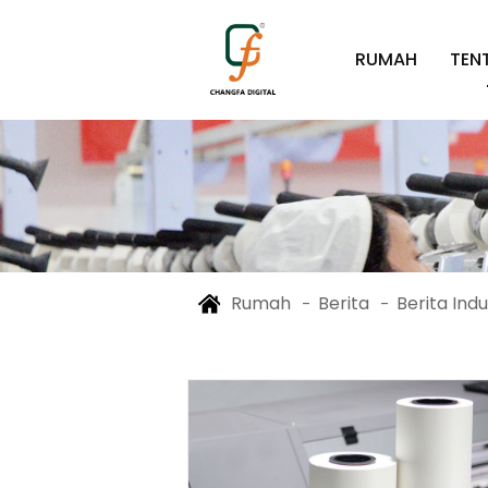
RUMAH
TEN
Rumah
Berita
Berita Indu
-
-