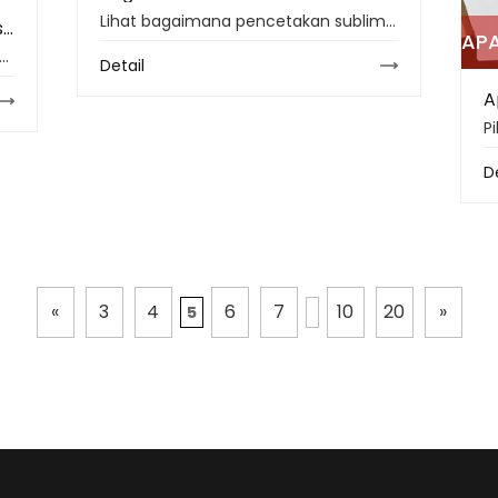
Lihat bagaimana pencetakan sublimasi membentuk tren pers panas 2026 dengan warna jersey yang lebih tajam, kertas yang lebih baik, tekanan yang stabil dan alur kerja yang lebih hijau.
Menguasai Pencetakan Sublimasi: Panduan Sederhana
percetakan sublimasi bekerja, mengapa cocok dengan kain poliester, dan bagaimana tinta, kertas transfer, dan alat digital meningkatkan hasil percetakan kain.
Detail
D
«
3
4
6
7
10
20
»
5