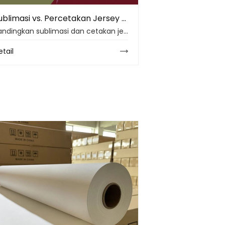
Sublimasi vs. Percetakan Jersey Tradisional: Panduan 2026
Bandingkan sublimasi dan cetakan jersey tradisional dengan cocok kain, kualitas warna, daya tahan, biaya, limbah, dan kebutuhan produksi pakaian olahraga 2026 saat ini.
etail