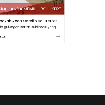
APAKAH ANDA MEMILIH ROLL KERTAS SUBLIMASI YANG TEPAT UNTUK HASIL PUNCAK DI 2026?
Apakah Anda Memilih Roll Kertas Sublimasi yang Tepat untuk Hasil Puncak di 2026?
Pilih gulungan kertas sublimasi yang tepat untuk percetakan jersey dengan tips tentang ukuran gulungan, GSM, lapisan, pas printer, kontrol limbah dan produksi 2026.
etail