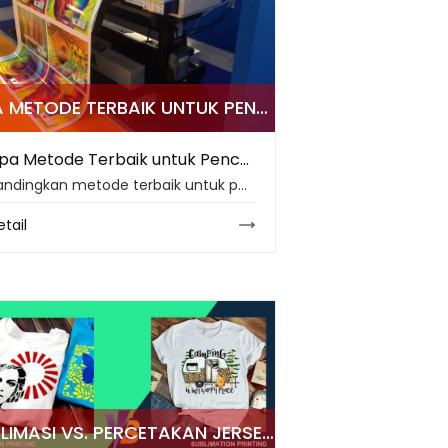
APA METODE TERBAIK UNTUK PENCETAKAN KAIN BERKUALITAS TINGGI DI TAHUN 2026?
Apa Metode Terbaik untuk Pencetakan Kain Berkualitas Tinggi di Tahun 2026?
Bandingkan metode terbaik untuk pencetakan kain berkualitas tinggi di tahun 2026, termasuk sublimasi, pewarna reaktif, inkjet pigmen, otomatisasi, dan praktik ramah lingkungan.
etail
SUBLIMASI VS. PERCETAKAN JERSEY TRADISIONAL: PANDUAN 2026