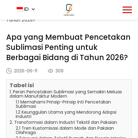
Rumah
Pusat Berita
ID
-
-
Apa yang Membuat
Pencetakan Sublimasi Penting untuk Berbagai Bidang di
Tahun 2026?
Apa yang Membuat Pencetakan
Sublimasi Penting untuk
Berbagai Bidang di Tahun 2026?
2026-06-11
309
Tabel isi
1. Peran Pencetakan Sublimasi yang Semakin Meluas
dalam Manufaktur Modern
1.1 Memahami Prinsip-Prinsip Inti Pencetakan
Sublimasi
1.2 Keunggulan Utama yang Mendorong Adopsi
Industri
2. Transformasi dalam Industri Tekstil dan Pakaian
2.1 Tren Kustomisasi dalam Mode dan Pakaian
Olahraga