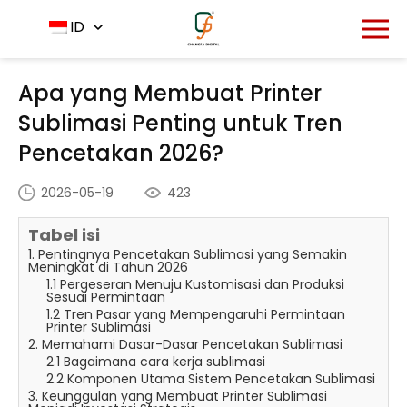
Rumah
Pusat Berita
ID
-
-
Apa yang Membuat Printer
Sublimasi Penting untuk Tren Pencetakan 2026?
Apa yang Membuat Printer
Sublimasi Penting untuk Tren
Pencetakan 2026?
2026-05-19
423
Tabel isi
1. Pentingnya Pencetakan Sublimasi yang Semakin
Meningkat di Tahun 2026
1.1 Pergeseran Menuju Kustomisasi dan Produksi
Sesuai Permintaan
1.2 Tren Pasar yang Mempengaruhi Permintaan
Printer Sublimasi
2. Memahami Dasar-Dasar Pencetakan Sublimasi
2.1 Bagaimana cara kerja sublimasi
2.2 Komponen Utama Sistem Pencetakan Sublimasi
3. Keunggulan yang Membuat Printer Sublimasi