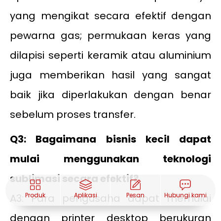
yang mengikat secara efektif dengan
pewarna gas; permukaan keras yang
dilapisi seperti keramik atau aluminium
juga memberikan hasil yang sangat
baik jika diperlakukan dengan benar
sebelum proses transfer.
Q3: Bagaimana bisnis kecil dapat
mulai menggunakan teknologi
sublimasi secara efektif?
Produk
Aplikasi
Pesan
Hubungi kami
A3: Para pengusaha dapat memulai
dengan printer desktop berukuran