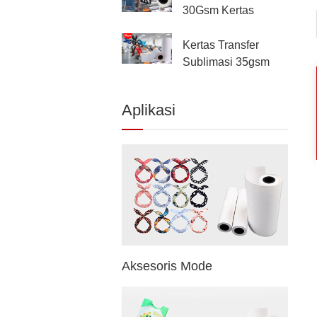
30Gsm Kertas
Transfer Panas
Sublimasi Non-
Kertas Transfer
Tacky Untuk Tekstil
Sublimasi 35gsm
Percetakan Digital
Untuk Seluk Hijab
Percetakan Digital
Aplikasi
Aksesoris Mode