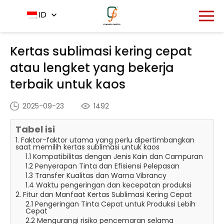
Rumah
Pusat Berita
ID
-
-
Kertas sublimasi kering
cepat atau lengket yang bekerja terbaik untuk kaos
Kertas sublimasi kering cepat
atau lengket yang bekerja
terbaik untuk kaos
2025-09-23
1492
Tabel isi
1. Faktor-faktor utama yang perlu dipertimbangkan
saat memilih kertas sublimasi untuk kaos
1.1 Kompatibilitas dengan Jenis Kain dan Campuran
1.2 Penyerapan Tinta dan Efisiensi Pelepasan
1.3 Transfer Kualitas dan Warna Vibrancy
1.4 Waktu pengeringan dan kecepatan produksi
2. Fitur dan Manfaat Kertas Sublimasi Kering Cepat
2.1 Pengeringan Tinta Cepat untuk Produksi Lebih
Cepat
2.2 Mengurangi risiko pencemaran selama