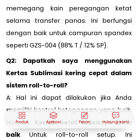
memegang kain peregangan ketat
selama transfer panas. Ini berfungsi
dengan baik untuk campuran spandex
seperti GZS-004 (88% T / 12% SP).
Q2: Dapatkah saya menggunakan
Kertas Sublimasi kering cepat dalam
sistem roll-to-roll?
A: Hal ini dapat dilakukan jika Anda
memiliki kontrol ketegangan yang baik.
Namun,
Kertas ketat biasanya lebih
Produk
Aplikasi
Pesan
Hubungi kami
baik
Untuk roll-to-roll setup. Ini