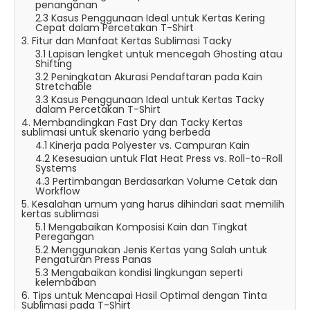
penanganan
2.3 Kasus Penggunaan Ideal untuk Kertas Kering
Cepat dalam Percetakan T-Shirt
3. Fitur dan Manfaat Kertas Sublimasi Tacky
3.1 Lapisan lengket untuk mencegah Ghosting atau
Shifting
3.2 Peningkatan Akurasi Pendaftaran pada Kain
Stretchable
3.3 Kasus Penggunaan Ideal untuk Kertas Tacky
dalam Percetakan T-Shirt
4. Membandingkan Fast Dry dan Tacky Kertas
sublimasi untuk skenario yang berbeda
4.1 Kinerja pada Polyester vs. Campuran Kain
4.2 Kesesuaian untuk Flat Heat Press vs. Roll-to-Roll
Systems
4.3 Pertimbangan Berdasarkan Volume Cetak dan
Workflow
5. Kesalahan umum yang harus dihindari saat memilih
kertas sublimasi
5.1 Mengabaikan Komposisi Kain dan Tingkat
Peregangan
5.2 Menggunakan Jenis Kertas yang Salah untuk
Pengaturan Press Panas
5.3 Mengabaikan kondisi lingkungan seperti
kelembaban
6. Tips untuk Mencapai Hasil Optimal dengan Tinta
Sublimasi pada T-Shirt