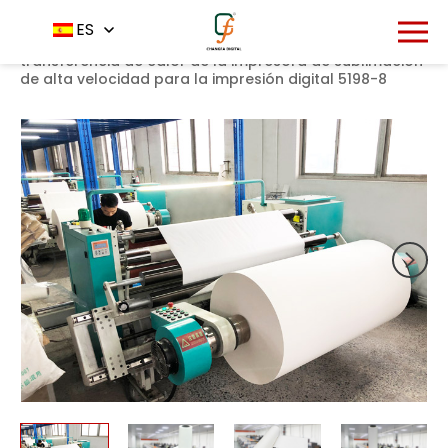
1104
ES
Inicio
Producto
Impresora
-
-
-
Impresora de
transferencia de calor de la impresora de sublimación
de alta velocidad para la impresión digital 5198-8