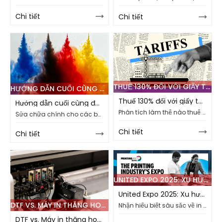
Chi tiết
Chi tiết
THUẾ 130% ĐỐI VỚI GIẤY THĂNG HOA TRUNG QUỐC: ĐIỀU ĐÓ CÓ NGHĨA GÌ ĐỐI VỚI CÁC CỬA HÀNG IN MỸ
HƯỚNG DẪN CUỐI CÙNG ĐỂ GIẢI QUYẾT CÁC VẤN ĐỀ MỰC THĂNG HOA NHIỆT PHỔ BIẾN
Thuế 130% đối với giấy thăng hoa Trung Quốc: Điều đó có nghĩa gì đối với các cửa hàng in Mỹ
Hướng dẫn cuối cùng để giải quyết các vấn đề mực thăng hoa nhiệt phổ biến
Phân tích làm thế nào thuế 130% đối với giấy thăng hoa Trung Quốc có thể gấp đôi chi phí và gián đoạn nguồn cung cấp cho các doanh nghiệp in của Mỹ.
Sửa chữa chính cho các bản in thăng hoa mờ, màu sắc mờ nhạt và vải với các lời khuyên thực tế về bảo trì máy in, phù hợp vật liệu và tối ưu hóa chuyển.
Chi tiết
Chi tiết
UNITED EXPO 2025: XU HƯỚNG HÀNG ĐẦU TRONG IN THĂNG HOA
United Expo 2025: Xu hướng hàng đầu trong in thăng hoa
DTF VS. MÁY IN THĂNG HOA: HƯỚNG DẪN PHẦN MỀM VÀ QUY TRÌNH LÀM VIỆC CHO NĂM 2025
Nhận hiểu biết sâu sắc về in thăng hoa tại PRINTING United Expo 2025, từ mực mới đến các giải pháp giấy chuyển hiệu quả.
DTF vs. Máy in thăng hoa: Hướng dẫn phần mềm và quy trình làm việc cho năm 2025