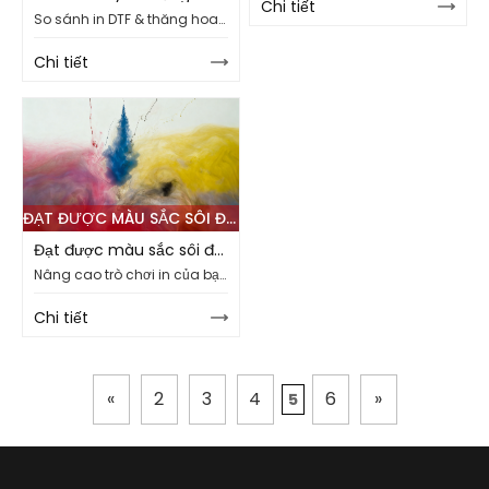
Chi tiết
So sánh in DTF & thăng hoa: phần mềm, chi phí & quy trình làm việc để chọn thiết lập phù hợp vào năm 2025.
Chi tiết
ĐẠT ĐƯỢC MÀU SẮC SÔI ĐỘNG VÀ IN MƯỢT MÀ VỚI MỰC THĂNG HOA THUỐC NHUỘM CAO CẤP
Đạt được màu sắc sôi động và in mượt mà với mực thăng hoa thuốc nhuộm cao cấp
Nâng cao trò chơi in của bạn! Sử dụng mực thăng hoa thuốc nhuộm cao cấp cho kết quả nhất quán, sôi động mà không có thời gian ngừng hoạt động.
Chi tiết
«
2
3
4
6
»
5