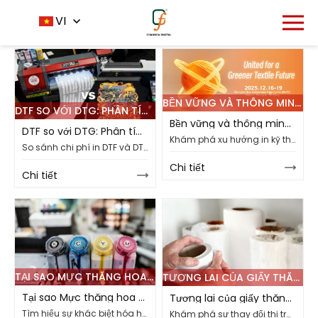
Trang chủ
Tin tức
Tin tức công ty
VI
-
-
BỀN VỮNG VÀ THÔNG MINH: TƯƠNG LAI IN KỸ THUẬT SỐ TẠI SHANGHAI TEX 2025
DTF SO VỚI DTG: PHÂN TÍCH CHI PHÍ-LỢI ÍCH CHO DOANH NGHIỆP IN KỸ THUẬT SỐ CỦA BẠN
Bền vững và thông minh: Tương lai in kỹ thuật số tại Shanghai Tex 2025
DTF so với DTG: Phân tích chi phí-lợi ích cho doanh nghiệp in kỹ thuật số của bạn
Khám phá xu hướng in kỹ thuật số bền vững: mực sinh thái, giảm chất thải và quy trình làm việc AI để sản xuất dệt hiệu quả.
So sánh chi phí in DTF và DTG, từ thiết lập dưới $ 15K đến chi phí vật liệu, cho các lựa chọn vải linh hoạt trong quần áo tùy chỉnh.
Chi tiết
Chi tiết
TẠI SAO MỰC THĂNG HOA VÀ MỰC BÌNH THƯỜNG KHÔNG THỂ ĐƯỢC SỬ DỤNG THAY ĐỔI?
TƯƠNG LAI CỦA GIẤY THĂNG HOA THUỐC NHUỘM LÀ NHẸ: XU HƯỚNG THỊ TRƯỜNG 2025
Tại sao Mực thăng hoa và Mực bình thường không thể được sử dụng thay đổi?
Tương lai của giấy thăng hoa thuốc nhuộm là nhẹ: Xu hướng thị trường 2025
Tìm hiểu sự khác biệt hóa học giữa thăng hoa và mực bình thường: tại sao trao đổi dẫn đến tắc nghẽn, in kém và chuyển nhiệt thất bại.
Khám phá sự thay đổi thị trường hướng tới giấy thăng hoa siêu mỏng: so sánh trọng lượng như 29gsm so với 40gsm để có hiệu quả tốt hơn trong thời trang, mặt hàng khuyến mãi và in kỹ thuật số.