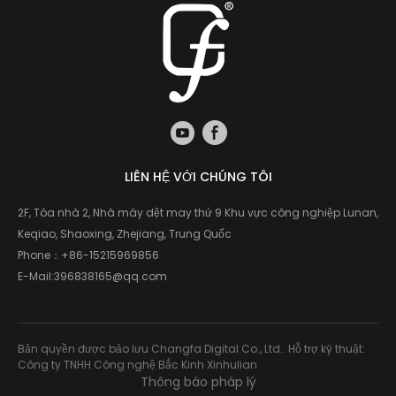
LIÊN HỆ VỚI CHÚNG TÔI
2F, Tòa nhà 2, Nhà máy dệt may thứ 9 Khu vực công nghiệp Lunan,
Keqiao, Shaoxing, Zhejiang, Trung Quốc
Phone：
+86-15215969856
E-Mail:
396838165@qq.com
Bản quyền được bảo lưu Changfa Digital Co., Ltd.. Hỗ trợ kỹ thuật:
Công ty TNHH Công nghệ Bắc Kinh Xinhulian
Thông báo pháp lý