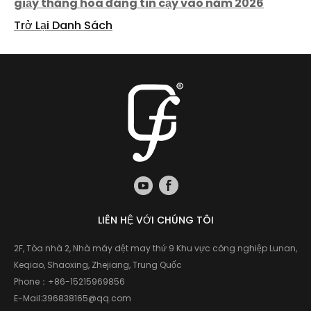
giấy thăng hoa đáng tin cậy vào năm 2026
Trở Lại Danh Sách
LIÊN HỆ VỚI CHÚNG TÔI
2F, Tòa nhà 2, Nhà máy dệt may thứ 9 Khu vực công nghiệp Lunan,
Keqiao, Shaoxing, Zhejiang, Trung Quốc
Phone：
+86-15215969856
E-Mail:
396838165@qq.com