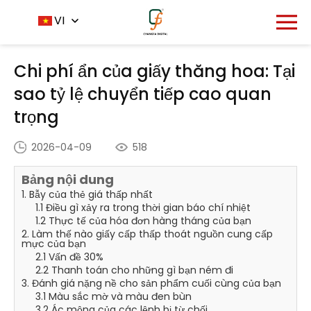
Trang chủ
Trung tâm tin tức
VI
-
-
Chi phí ẩn của giấy
thăng hoa: Tại sao tỷ lệ chuyển tiếp cao quan trọng
Chi phí ẩn của giấy thăng hoa: Tại
sao tỷ lệ chuyển tiếp cao quan
trọng
2026-04-09
518
Bảng nội dung
1. Bẫy của thẻ giá thấp nhất
1.1 Điều gì xảy ra trong thời gian báo chí nhiệt
1.2 Thực tế của hóa đơn hàng tháng của bạn
2. Làm thế nào giấy cấp thấp thoát nguồn cung cấp
mực của bạn
2.1 Vấn đề 30%
2.2 Thanh toán cho những gì bạn ném đi
3. Đánh giá nặng nề cho sản phẩm cuối cùng của bạn
3.1 Màu sắc mờ và màu đen bùn
3.2 Ác mộng của các lệnh bị từ chối