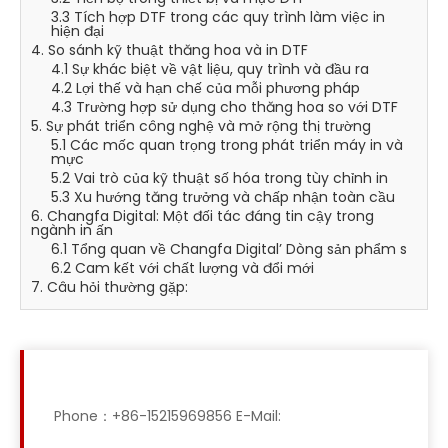
3.3 Tích hợp DTF trong các quy trình làm việc in
hiện đại
4. So sánh kỹ thuật thăng hoa và in DTF
4.1 Sự khác biệt về vật liệu, quy trình và đầu ra
4.2 Lợi thế và hạn chế của mỗi phương pháp
4.3 Trường hợp sử dụng cho thăng hoa so với DTF
5. Sự phát triển công nghệ và mở rộng thị trường
5.1 Các mốc quan trọng trong phát triển máy in và
mực
5.2 Vai trò của kỹ thuật số hóa trong tùy chỉnh in
5.3 Xu hướng tăng trưởng và chấp nhận toàn cầu
6. Changfa Digital: Một đối tác đáng tin cậy trong
ngành in ấn
6.1 Tổng quan về Changfa Digital’ Dòng sản phẩm s
6.2 Cam kết với chất lượng và đổi mới
7. Câu hỏi thường gặp:
Phone：+86-15215969856 E-Mail: