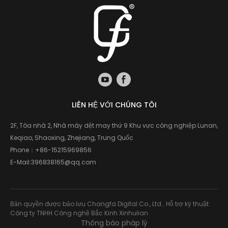
LIÊN HỆ VỚI CHÚNG TÔI
2F, Tòa nhà 2, Nhà máy dệt may thứ 9 Khu vực công nghiệp Lunan,
Keqiao, Shaoxing, Zhejiang, Trung Quốc
Phone：
+86-15215969856
E-Mail:
396838165@qq.com
Bản quyền được bảo lưu Changfa Digital Co., Ltd.. Hỗ trợ kỹ thuật:
Công ty TNHH Công nghệ Bắc Kinh Xinhulian
Thông báo pháp lý