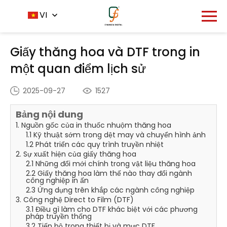
Trang chủ
Trung tâm tin tức
VI
-
-
Giấy thăng hoa và
DTF trong in một quan điểm lịch sử
Giấy thăng hoa và DTF trong in
một quan điểm lịch sử
2025-09-27
1527
Bảng nội dung
1. Nguồn gốc của in thuốc nhuộm thăng hoa
1.1 Kỹ thuật sớm trong dệt may và chuyển hình ảnh
1.2 Phát triển các quy trình truyền nhiệt
2. Sự xuất hiện của giấy thăng hoa
2.1 Những đổi mới chính trong vật liệu thăng hoa
2.2 Giấy thăng hoa làm thế nào thay đổi ngành
công nghiệp in ấn
2.3 Ứng dụng trên khắp các ngành công nghiệp
3. Công nghệ Direct to Film (DTF)
3.1 Điều gì làm cho DTF khác biệt với các phương
pháp truyền thống
3.2 Tiến bộ trong thiết bị và mực DTF