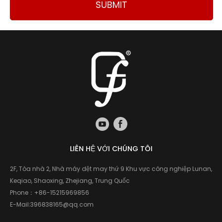
SUBMIT
LIÊN HỆ VỚI CHÚNG TÔI
2F, Tòa nhà 2, Nhà máy dệt may thứ 9 Khu vực công nghiệp Lunan,
Keqiao, Shaoxing, Zhejiang, Trung Quốc
Phone：
+86-15215969856
E-Mail:
396838165@qq.com