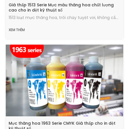
Giá thấp 1513 Serie Mực màu thăng hoa chất lượng
cao cho in dệt kỹ thuật số
1513 loạt mực thăng hoa, trôi chảy tuyệt vời, không cắm hoặc phun nghiêng, không độc hại và thân thiện với môi trường, màu sắc tươi sáng, hiệu ứng chuyển tiếp tốt
XEM THÊM
Mực thăng hoa 1963 Serie CMYK Giá thấp cho in dệt
kỹ thuật số