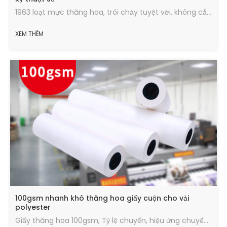
1963 loạt mực thăng hoa, trôi chảy tuyệt vời, không cắm hoặc phun nghiêng, không độc hại và thân thiện với môi trường, màu sắc tươi sáng, hiệu ứng chuyển tiếp tốt
XEM THÊM
100gsm nhanh khô thăng hoa giấy cuộn cho vải
polyester
Giấy thăng hoa 100gsm, Tỷ lệ chuyển, hiệu ứng chuyển nhiệt tốt, lượng mực tối đa, tốc độ sấy nhanh, chạy trong tình trạng tốt.