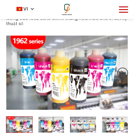
1848
VI
Trang chủ
Sản phẩm
Mực thăng hoa
-
-
-
Chất
lượng cao 1962 Serie CMYK thăng hoa mực cho in dệt kỹ
thuật số