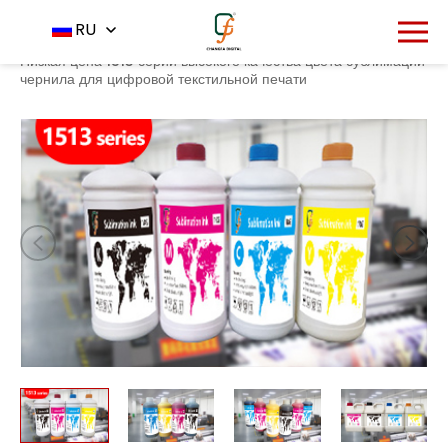
996
RU
Главная
Продукт
Сублимационное чернило
-
-
-
Низкая цена 1513 серии высокого качества цвета сублимации
чернила для цифровой текстильной печати