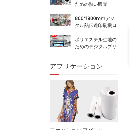
ための熱い販売
30Gsmの非粘着性
の熱伝達紙
800*1900mmデジ
タル熱伝達印刷機ロ
ール熱伝達機械
ポリエステル生地の
ためのデジタルプリ
ンターCF-6000 デ
ジタル印刷
アプリケーション