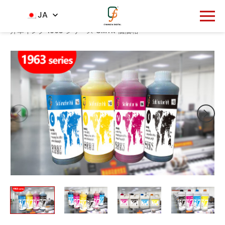
1827
JA
ホーム
製品
昇華インク
-
-
-
デジタル織物印刷のための
昇華インク 1963 シリーズ CMYK 低価格