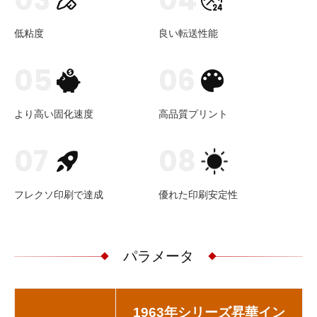
03
04
低粘度
良い転送性能
05
06
より高い固化速度
高品質プリント
07
08
フレクソ印刷で達成
優れた印刷安定性
パラメータ
1963年シリーズ昇華イン