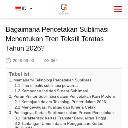
Rumah
Pusat Berita
ID
-
-
Bagaimana Pencetakan Sublimasi
Menentukan Tren Tekstil Teratas Tahun 2026?
Bagaimana Pencetakan Sublimasi
Menentukan Tren Tekstil Teratas
Tahun 2026?
2026-06-03
362
Tabel isi
1. Memahami Teknologi Percetakan Sublimasi
1.1 Ilmu di balik sublimasi pewarna
1.2 Komponen Inti dari Sistem Sublimasi
2. Peran Printer Sublimasi dalam Pencetakan Kain Modern
2.1 Kemajuan dalam Teknologi Printer dalam 2026
2.2 Mengevaluasi Kualitas dan Kinerja Cetak
3. Pentingnya Kertas Sublimasi dalam Proses Pencetakan
3.1 Karakteristik Kertas Transfer Berkualitas Tinggi
3.2 Tantangan Umum dalam Penggunaan Kertas
Sublimasi